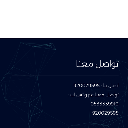
تواصل معنا
اتصل بنا : 920029595
تواصل معنا عبر واتس اب :
0533339910
920029595