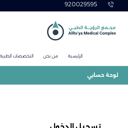
920029595
الرئيسية
من نحن
التخصصات الطبية
لوحة حسابي
تسجيل الدخول