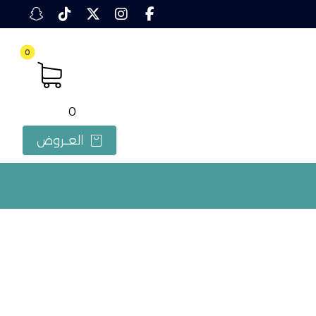
0
العــروض